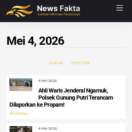
Skip
Men
to
content
Mei 4, 2026
HUKUM
PERISTIWA
4 Mei 2026
Ahli Waris Jenderal Ngamuk,
Polsek Gunung Putri Terancam
Dilaporkan ke Propam!
Peristiwa
4 Mei 2026