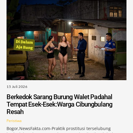
15 Juli 2026
Berkedok Sarang Burung Walet Padahal
Tempat Esek-Esek:Warga Cibungbulang
Resah
Peristiwa
Bogor,NewsFakta.com-Praktik prostitusi terselubung