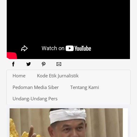
Home
Kode Etik Jurnalistik
Pedoman Media Siber
Tentang Kami
Undang-Undang Pers