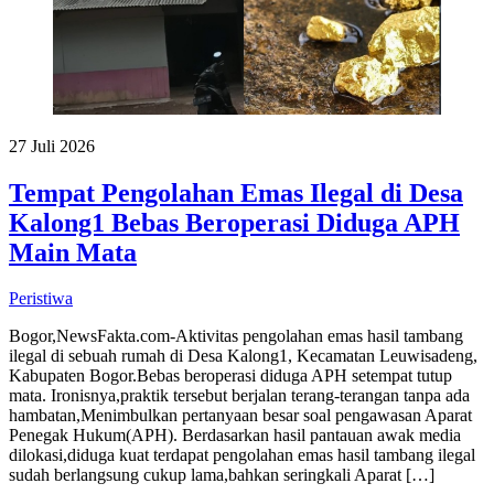
27 Juli 2026
Tempat Pengolahan Emas Ilegal di Desa
Kalong1 Bebas Beroperasi Diduga APH
Main Mata
Peristiwa
Bogor,NewsFakta.com-Aktivitas pengolahan emas hasil tambang
ilegal di sebuah rumah di Desa Kalong1, Kecamatan Leuwisadeng,
Kabupaten Bogor.Bebas beroperasi diduga APH setempat tutup
mata. Ironisnya,praktik tersebut berjalan terang-terangan tanpa ada
hambatan,Menimbulkan pertanyaan besar soal pengawasan Aparat
Penegak Hukum(APH). Berdasarkan hasil pantauan awak media
dilokasi,diduga kuat terdapat pengolahan emas hasil tambang ilegal
sudah berlangsung cukup lama,bahkan seringkali Aparat […]