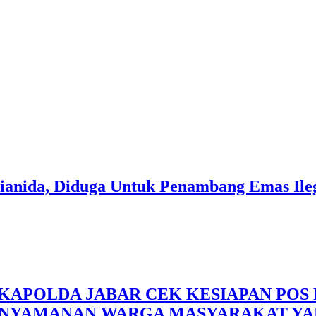
 Program Mental Ease at Workplaces
 Sianida, Diduga Untuk Penambang Emas Ile
APOLDA JABAR CEK KESIAPAN POS 
ENYAMANAN WARGA MASYARAKAT YA