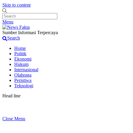
Skip to content
Menu
Sumber Informasi Terpercaya
Search
Home
Politik
Ekonomi
Hukum
Internasional
Olahraga
Peristiwa
Teknologi
Head line
Penjual Obat Keras di Terminal Laladon Kembali B
Close Menu