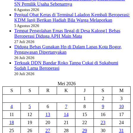
SN Pemilik Usaha Sebenarnya
6 Agustus 2026
Penjual Obat Keras di Terminal Laladon Kembali Beroperasi:
KDM Janji Berikan Hadiah Bila Warga Melaporkan
5 Agustus 2026
Tempat Pengolahan Emas Ilegal di Desa Kalong1 Bebas
Beroperasi Diduga APH Main Mata
27 Juli 2026
Diduga Bebas Gunakan Hp di Dalam Lapas Kota Bogor,
Pengawasan Dipertanyakan
26 Juli 2026
Terkuak DDN Bandar Roko Tanpa Cukai di Sukabumi
Sudah Lama Beroperasi
20 Juli 2026
Mei 2026
S
S
R
K
J
S
M
1
2
3
4
5
6
7
8
9
10
11
12
13
14
15
16
17
18
19
20
21
22
23
24
25
26
27
28
29
30
31