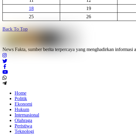
11
12
18
19
25
26
Back To Top
News Fakta, sumber berita terpercaya yang menghadirkan informasi ak
Home
Politik
Ekonomi
Hukum
Internasional
Olahraga
Peristiwa
Teknologi