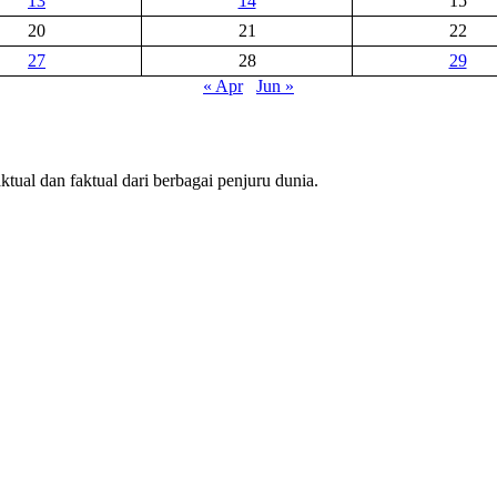
13
14
15
20
21
22
27
28
29
« Apr
Jun »
tual dan faktual dari berbagai penjuru dunia.