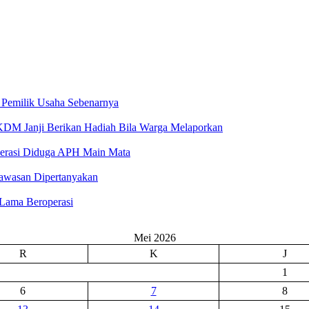
 Pemilik Usaha Sebenarnya
 KDM Janji Berikan Hadiah Bila Warga Melaporkan
perasi Diduga APH Main Mata
awasan Dipertanyakan
Lama Beroperasi
Mei 2026
R
K
J
1
6
7
8