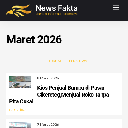
Skip
Men
to
content
Maret 2026
HUKUM
PERISTIWA
8 Maret 2026
Kios Penjual Bumbu di Pasar
Cikereteg,Menjual Roko Tanpa
Pita Cukai
Peristiwa
7 Maret 2026