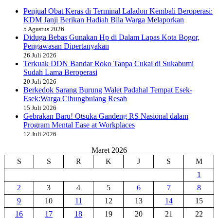
Penjual Obat Keras di Terminal Laladon Kembali Beroperasi:
KDM Janji Berikan Hadiah Bila Warga Melaporkan
5 Agustus 2026
Diduga Bebas Gunakan Hp di Dalam Lapas Kota Bogor,
Pengawasan Dipertanyakan
26 Juli 2026
Terkuak DDN Bandar Roko Tanpa Cukai di Sukabumi
Sudah Lama Beroperasi
20 Juli 2026
Berkedok Sarang Burung Walet Padahal Tempat Esek-
Esek:Warga Cibungbulang Resah
15 Juli 2026
Gebrakan Baru! Otsuka Gandeng RS Nasional dalam
Program Mental Ease at Workplaces
12 Juli 2026
Maret 2026
S
S
R
K
J
S
M
1
2
3
4
5
6
7
8
9
10
11
12
13
14
15
16
17
18
19
20
21
22