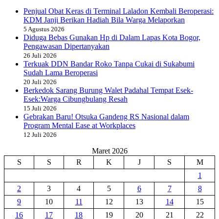
Penjual Obat Keras di Terminal Laladon Kembali Beroperasi:
KDM Janji Berikan Hadiah Bila Warga Melaporkan
5 Agustus 2026
Diduga Bebas Gunakan Hp di Dalam Lapas Kota Bogor,
Pengawasan Dipertanyakan
26 Juli 2026
Terkuak DDN Bandar Roko Tanpa Cukai di Sukabumi
Sudah Lama Beroperasi
20 Juli 2026
Berkedok Sarang Burung Walet Padahal Tempat Esek-
Esek:Warga Cibungbulang Resah
15 Juli 2026
Gebrakan Baru! Otsuka Gandeng RS Nasional dalam
Program Mental Ease at Workplaces
12 Juli 2026
Maret 2026
S
S
R
K
J
S
M
1
2
3
4
5
6
7
8
9
10
11
12
13
14
15
16
17
18
19
20
21
22