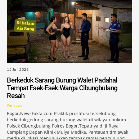
15 Juli 2026
Berkedok Sarang Burung Walet Padahal
Tempat Esek-Esek:Warga Cibungbulang
Resah
Peristiwa
Bogor,NewsFakta.com-Praktik prostitusi terselubung
berkedok gedung sarang burung walet di wilayah hukum
Polsek Cibungbulang,Polres Bogor,Tepatnya di Jl Raya
Cemplang Depan Klinik Mulya Medika. Pantauan tim awak
media di lokasi menunjukkan tampak ramai pengunjung,