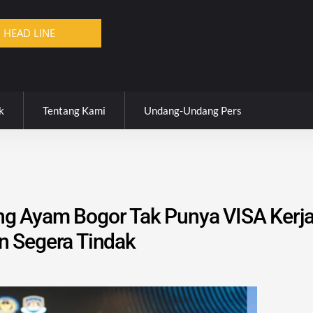
Penjual Obat Keras di Terminal Laladon Kemba
HEAD LINE
Melaporkan
k
Tentang Kami
Undang-Undang Pers
g Ayam Bogor Tak Punya VISA Kerj
n Segera Tindak