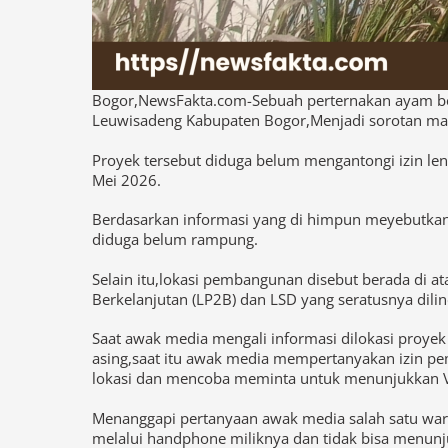
Bogor,NewsFakta.com-Sebuah perternakan ayam berd
Leuwisadeng Kabupaten Bogor,Menjadi sorotan ma
Proyek tersebut diduga belum mengantongi izin len
Mei 2026.
Berdasarkan informasi yang di himpun meyebutka
diduga belum rampung.
Selain itu,lokasi pembangunan disebut berada di a
Berkelanjutan (LP2B) dan LSD yang seratusnya dilind
Saat awak media mengali informasi dilokasi pro
asing,saat itu awak media mempertanyakan izin pem
lokasi dan mencoba meminta untuk menunjukkan V
Menanggapi pertanyaan awak media salah satu war
melalui handphone miliknya dan tidak bisa menunju