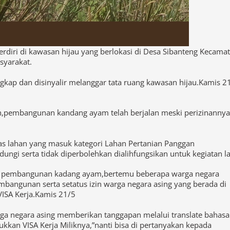
iri di kawasan hijau yang berlokasi di Desa Sibanteng Kecama
syarakat.
gkap dan disinyalir melanggar tata ruang kawasan hijau.Kamis 2
n,pembangunan kandang ayam telah berjalan meski perizinannya
tas lahan yang masuk kategori Lahan Pertanian Panggan
ungi serta tidak diperbolehkan dialihfungsikan untuk kegiatan la
yek pembangunan kadang ayam,bertemu beberapa warga negara
bangunan serta setatus izin warga negara asing yang berada di
ISA Kerja.Kamis 21/5
ga negara asing memberikan tanggapan melalui translate bahasa
kkan VISA Kerja Miliknya,”nanti bisa di pertanyakan kepada