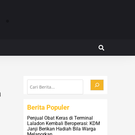
li Beroperasi: KDM Janji Berikan Hadiah Bila Warga
Tempat Pengol
Search
Cari
a
Berita Populer
Penjual Obat Keras di Terminal
Laladon Kembali Beroperasi: KDM
Janji Berikan Hadiah Bila Warga
Melaporkan