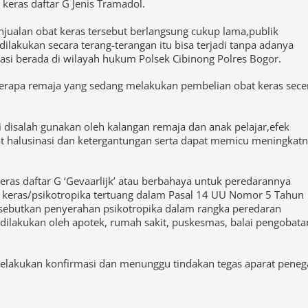
ualan obat keras tersebut berlangsung cukup lama,publik
lakukan secara terang-terangan itu bisa terjadi tanpa adanya
asi berada di wilayah hukum Polsek Cibinong Polres Bogor.
berapa remaja yang sedang melakukan pembelian obat keras sece
i disalah gunakan oleh kalangan remaja dan anak pelajar,efek
 halusinasi dan ketergantungan serta dapat memicu meningkat
eras daftar G ‘Gevaarlijk’ atau berbahaya untuk peredarannya
keras/psikotropika tertuang dalam Pasal 14 UU Nomor 5 Tahun
disebutkan penyerahan psikotropika dalam rangka peredaran
ilakukan oleh apotek, rumah sakit, puskesmas, balai pengobata
melakukan konfirmasi dan menunggu tindakan tegas aparat peneg
gal
Diduga APH Polres Bogor Tutup Mata