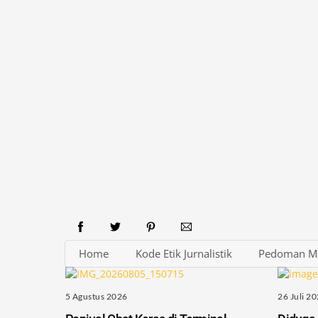
Home
Kode Etik Jurnalistik
Pedoman Me
5 Agustus 2026
26 Juli 2
Penjual Obat Keras di Terminal
Diduga
Laladon Kembali Beroperasi: KDM
Dalam L