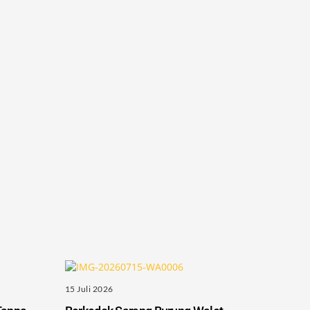
15 Juli 2026
Tanpa
Berkedok Sarang Burung Walet
Lama
Padahal Tempat Esek-Esek:Warga