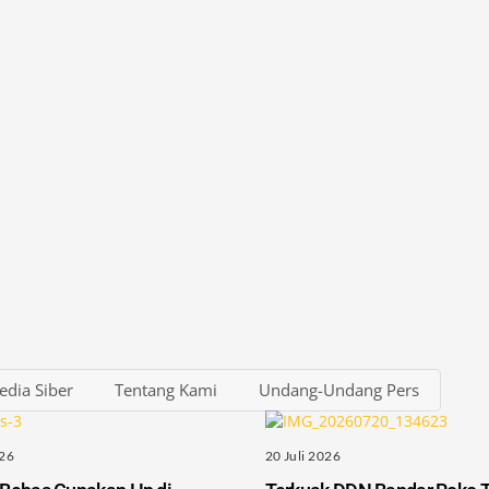
dia Siber
Tentang Kami
Undang-Undang Pers
026
20 Juli 2026
 Bebas Gunakan Hp di
Terkuak DDN Bandar Roko 
apas Kota Bogor,
Cukai di Sukabumi Sudah 