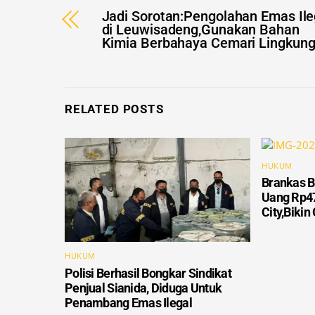
di Leuwisadeng,Gunakan Bahan
Kimia Berbahaya Cemari Lingkun
RELATED POSTS
HUKUM
Brankas B
Uang Rp47
City,Biki
HUKUM
Polisi Berhasil Bongkar Sindikat
Penjual Sianida, Diduga Untuk
Penambang Emas Ilegal