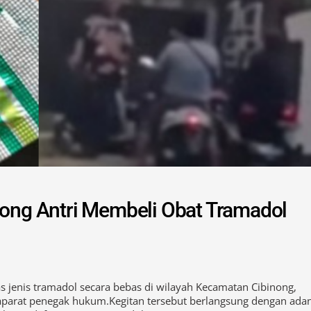
nong Antri Membeli Obat Tramadol
jenis tramadol secara bebas di wilayah Kecamatan Cibinong,
aparat penegak hukum.Kegitan tersebut berlangsung dengan ada
keras daftar G Jenis Tramadol.