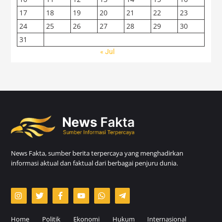
17
18
19
20
21
22
23
24
25
26
27
28
29
30
31
« Jul
News Fakta, sumber berita terpercaya yang menghadirkan
informasi aktual dan faktual dari berbagai penjuru dunia.
Home
Politik
Ekonomi
Hukum
Internasional