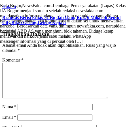
Kota Bogor,NewsFakta.com-Lembaga Pemasyarakatan (Lapas) Kelas
Hukum
IIA Bogor menjadi sorotan setelah redaksi newsfakta.com
mendapatkan informasi adanya salah satu narapidana yang diduga
Brankas Berisi Emas 74 Kg dan Uang Rp476 Miliar di Sentul
bebas menggunakan alat komunikasi di dalam sel untuk menawarkan
City,Bikin Geleng-Geleng Kepala
narkoba. Berdasarkan data yang dihimpun newsfakta.com, narapidana
berinisial ABD AS,yang menghuni blok tahanan. Diduga kerap
Tinggalkan Balasan
menawarkan narkoba jenis sabu melalui whatsApp
messenger.informasi yang di perkuat oleh […]
Alamat email Anda tidak akan dipublikasikan.
Ruas yang wajib
ditandai
*
Komentar
*
Nama
*
Email
*