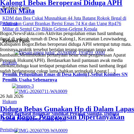
Kalong1 Bebas Beroperasi Diduga APH
Redaksi Team
Main Mata
KDM dan Bea Cukai Musnahkan 44 Juta Batang Rokok Ilegal di
Peristiwa
Alun-alun Garut
Brankas Berisi Emas 74 Kg dan Uang Rp476
Miliar di Sentul City,Bikin Geleng-Geleng Kepala
Bogor,NewsFakta.com-Aktivitas pengolahan emas hasil tambang
ilegal di sebuah rumah di Desa Kalong1, Kecamatan Leuwisadeng,
Related Posts
Kabupaten Bogor.Bebas beroperasi diduga APH setempat tutup mata.
Ironisnya,praktik tersebut berjalan terang-terangan tanpa ada
hambatan,Menimbulkan pertanyaan besar soal pengawasan Aparat
Penegak Hukum(APH). Berdasarkan hasil pantauan awak media
Hukum
dilokasi,diduga kuat terdapat pengolahan emas hasil tambang ilegal
sudah berlangsung cukup lama,bahkan seringkali Aparat […]
Pemilik Pengolahan Emas di Desa Kalong1,Sebut Kombes SN
Pemilik Usaha Sebenarnya
26 Juli 2026
Hukum
Diduga Bebas Gunakan Hp di Dalam Lapas
Polisi Berhasil Bongkar Sindikat Penjual Sianida, Diduga
Kota Bogor, Pengawasan Dipertanyakan
Untuk Penambang Emas Ilegal
Peristiwa