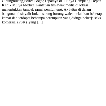
Cibungbulang,Polres Bogor,Tepatnya di Jl Raya Cemplang Depan
Klinik Mulya Medika. Pantauan tim awak media di lokasi
menunjukkan tampak ramai pengunjung, Aktivitas di dalam
bangunan disinyalir bukan sarang burung walet melainkan beberapa
kamar dan terdapat beberapa perempuan yang diduga pekerja seks
komersial (PSK) ,yang […]