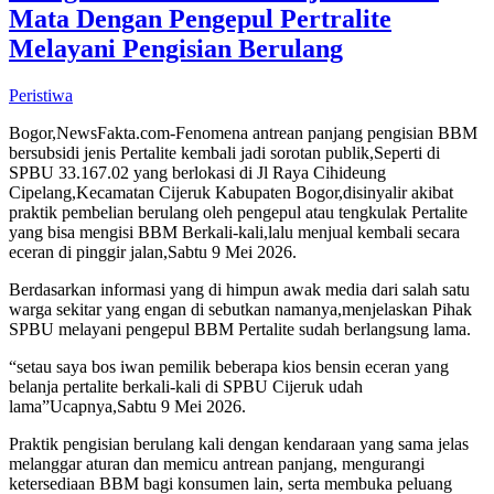
Mata Dengan Pengepul Pertralite
Melayani Pengisian Berulang
Peristiwa
Bogor,NewsFakta.com-Fenomena antrean panjang pengisian BBM
bersubsidi jenis Pertalite kembali jadi sorotan publik,Seperti di
SPBU 33.167.02 yang berlokasi di Jl Raya Cihideung
Cipelang,Kecamatan Cijeruk Kabupaten Bogor,disinyalir akibat
praktik pembelian berulang oleh pengepul atau tengkulak Pertalite
yang bisa mengisi BBM Berkali-kali,lalu menjual kembali secara
eceran di pinggir jalan,Sabtu 9 Mei 2026.
Berdasarkan informasi yang di himpun awak media dari salah satu
warga sekitar yang engan di sebutkan namanya,menjelaskan Pihak
SPBU melayani pengepul BBM Pertalite sudah berlangsung lama.
“setau saya bos iwan pemilik beberapa kios bensin eceran yang
belanja pertalite berkali-kali di SPBU Cijeruk udah
lama”Ucapnya,Sabtu 9 Mei 2026.
Praktik pengisian berulang kali dengan kendaraan yang sama jelas
melanggar aturan dan memicu antrean panjang, mengurangi
ketersediaan BBM bagi konsumen lain, serta membuka peluang