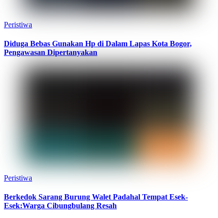
Peristiwa
Diduga Bebas Gunakan Hp di Dalam Lapas Kota Bogor,
Pengawasan Dipertanyakan
Peristiwa
Berkedok Sarang Burung Walet Padahal Tempat Esek-
Esek:Warga Cibungbulang Resah