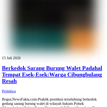
15 Juli 2026
Berkedok Sarang Burung Walet Padahal
Tempat Esek-Esek:Warga Cibungbulang
Resah
Peristiwa
Bogor,NewsFakta.com-Praktik prostitusi terselubung berkedok
gedung sarang burung walet di wilayah hukum Polsek