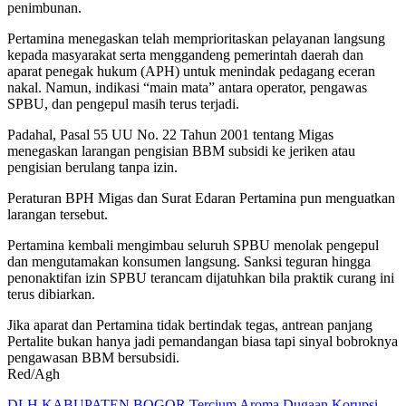
penimbunan.
Pertamina menegaskan telah memprioritaskan pelayanan langsung
kepada masyarakat serta menggandeng pemerintah daerah dan
aparat penegak hukum (APH) untuk menindak pedagang eceran
nakal. Namun, indikasi “main mata” antara operator, pengawas
SPBU, dan pengepul masih terus terjadi.
Padahal, Pasal 55 UU No. 22 Tahun 2001 tentang Migas
menegaskan larangan pengisian BBM subsidi ke jeriken atau
pengisian berulang tanpa izin.
Peraturan BPH Migas dan Surat Edaran Pertamina pun menguatkan
larangan tersebut.
Pertamina kembali mengimbau seluruh SPBU menolak pengepul
dan mengutamakan konsumen langsung. Sanksi teguran hingga
penonaktifan izin SPBU terancam dijatuhkan bila praktik curang ini
terus dibiarkan.
Jika aparat dan Pertamina tidak bertindak tegas, antrean panjang
Pertalite bukan hanya jadi pemandangan biasa tapi sinyal bobroknya
pengawasan BBM bersubsidi.
Red/Agh
DLH KABUPATEN BOGOR Tercium Aroma Dugaan Korupsi