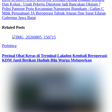
Dan Kolusi : Upah Pekerja Dipotong Jadi Bancakan Oknum ?
Polisi Pamong Praja Kecamatan Nanggung Bungkam : Galian C
Milik Perusahaan JA Beroperasi Tabrak Aturan Dan Surat Edaran
Gubernur Jawa Barat
Related Posts
Peristiwa
Penjual Obat Keras di Terminal Laladon Kembali Beroperasi:
KDM Janji Berikan Hadiah Bila Warga Melaporkan