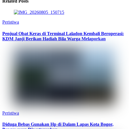
Related Posts
Peristiwa
Penjual Obat Keras di Terminal Laladon Kembali Beroperasi:
KDM Janji Berikan Hadiah Bila Warga Melaporkan
Peristiwa
Diduga Bebas Gunakan Hp di Dalam Lapas Kota Bogor,