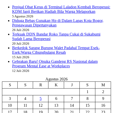
Penjual Obat Keras di Terminal Laladon Kembali Beroperasi:
KDM Janji Berikan Hadiah Bila Warga Melaporkan
5 Agustus 2026
Diduga Bebas Gunakan Hp di Dalam Lapas Kota Bogor,
Pengawasan Dipertanyakan
26 Juli 2026
Terkuak DDN Bandar Roko Tanpa Cukai di Sukabumi
Sudah Lama Beroperasi
20 Juli 2026
Berkedok Sarang Burung Walet Padahal Tempat Esek-
Esek:Warga Cibungbulang Resah
15 Juli 2026
Gebrakan Baru! Otsuka Gandeng RS Nasional dalam
Program Mental Ease at Workplaces
12 Juli 2026
Agustus 2026
S
S
R
K
J
S
M
1
2
3
4
5
6
7
8
9
10
11
12
13
14
15
16
17
18
19
20
21
22
23