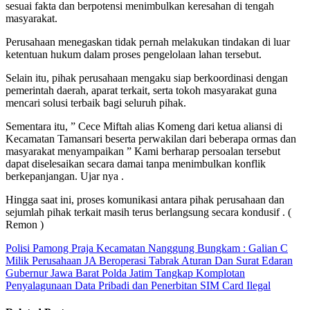
sesuai fakta dan berpotensi menimbulkan keresahan di tengah
masyarakat.
Perusahaan menegaskan tidak pernah melakukan tindakan di luar
ketentuan hukum dalam proses pengelolaan lahan tersebut.
Selain itu, pihak perusahaan mengaku siap berkoordinasi dengan
pemerintah daerah, aparat terkait, serta tokoh masyarakat guna
mencari solusi terbaik bagi seluruh pihak.
Sementara itu, ” Cece Miftah alias Komeng dari ketua aliansi di
Kecamatan Tamansari beserta perwakilan dari beberapa ormas dan
masyarakat menyampaikan ” Kami berharap persoalan tersebut
dapat diselesaikan secara damai tanpa menimbulkan konflik
berkepanjangan. Ujar nya .
Hingga saat ini, proses komunikasi antara pihak perusahaan dan
sejumlah pihak terkait masih terus berlangsung secara kondusif . (
Remon )
Polisi Pamong Praja Kecamatan Nanggung Bungkam : Galian C
Milik Perusahaan JA Beroperasi Tabrak Aturan Dan Surat Edaran
Gubernur Jawa Barat
Polda Jatim Tangkap Komplotan
Penyalagunaan Data Pribadi dan Penerbitan SIM Card Ilegal