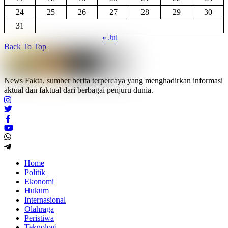
24
25
26
27
28
29
30
31
« Jul
Back To Top
News Fakta, sumber berita terpercaya yang menghadirkan informasi
aktual dan faktual dari berbagai penjuru dunia.
Home
Politik
Ekonomi
Hukum
Internasional
Olahraga
Peristiwa
Teknologi