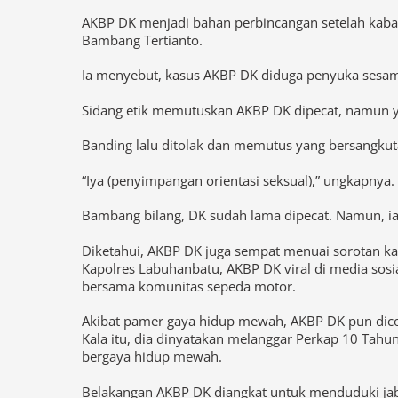
Bambang Tertianto.
Ia menyebut, kasus AKBP DK diduga penyuka sesama 
Sidang etik memutuskan AKBP DK dipecat, namun 
Banding lalu ditolak dan memutus yang bersangkuta
“Iya (penyimpangan orientasi seksual),” ungkapnya.
Bambang bilang, DK sudah lama dipecat. Namun, ia 
Diketahui, AKBP DK juga sempat menuai sorotan k
Kapolres Labuhanbatu, AKBP DK viral di media sos
bersama komunitas sepeda motor.
Akibat pamer gaya hidup mewah, AKBP DK pun dicop
Kala itu, dia dinyatakan melanggar Perkap 10 Tahun
bergaya hidup mewah.
Belakangan AKBP DK diangkat untuk menduduki ja
pada tahun 2023, AKBP DK dimutasi menjadi Pame