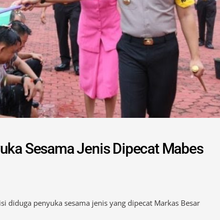
yuka Sesama Jenis Dipecat Mabes
isi diduga penyuka sesama jenis yang dipecat Markas Besar
ar pemecatannya diungkap Kabid Propam Polda Sumut, Kombes