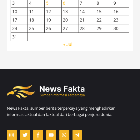
3
4
7
8
9
5
6
10
11
12
13
14
15
16
17
18
19
20
21
22
23
24
25
26
27
28
29
30
31
« Jul
News Fakta, sumber berita terpercaya yang menghadirkan
informasi aktual dan faktual dari berbagai penjuru dunia.