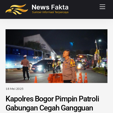
Skip
Men
to
content
18 Mei 2025
Kapolres Bogor Pimpin Patroli
Gabungan Cegah Gangguan