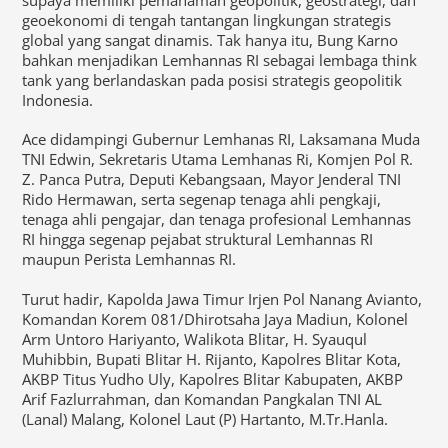
geoekonomi di tengah tantangan lingkungan strategis
global yang sangat dinamis. Tak hanya itu, Bung Karno
bahkan menjadikan Lemhannas RI sebagai lembaga think
tank yang berlandaskan pada posisi strategis geopolitik
Indonesia.
Ace didampingi Gubernur Lemhanas RI, Laksamana Muda
TNI Edwin, Sekretaris Utama Lemhanas Ri, Komjen Pol R.
Z. Panca Putra, Deputi Kebangsaan, Mayor Jenderal TNI
Rido Hermawan, serta segenap tenaga ahli pengkaji,
tenaga ahli pengajar, dan tenaga profesional Lemhannas
RI hingga segenap pejabat struktural Lemhannas RI
maupun Perista Lemhannas RI.
Turut hadir, Kapolda Jawa Timur Irjen Pol Nanang Avianto,
Komandan Korem 081/Dhirotsaha Jaya Madiun, Kolonel
Arm Untoro Hariyanto, Walikota Blitar, H. Syauqul
Muhibbin, Bupati Blitar H. Rijanto, Kapolres Blitar Kota,
AKBP Titus Yudho Uly, Kapolres Blitar Kabupaten, AKBP
Arif Fazlurrahman, dan Komandan Pangkalan TNI AL
(Lanal) Malang, Kolonel Laut (P) Hartanto, M.Tr.Hanla.