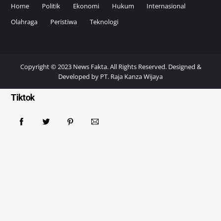
Home
Politik
Ekonomi
Hukum
Internasional
Olahraga
Peristiwa
Teknologi
Copyright © 2023 News Fakta. All Rights Reserved. Designed &
Developed by
PT. Raja Kanza Wijaya
Tiktok