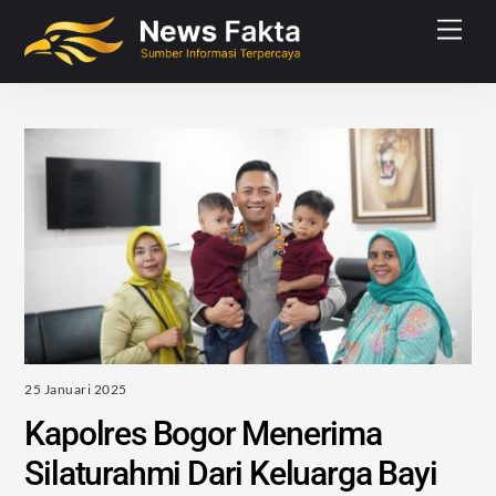
Skip
Men
to
content
25 Januari 2025
Kapolres Bogor Menerima
Silaturahmi Dari Keluarga Bayi