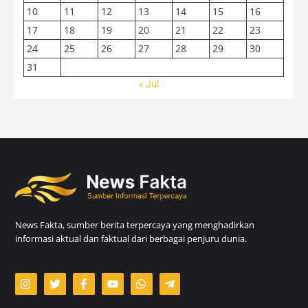
10
11
12
13
14
15
16
17
18
19
20
21
22
23
24
25
26
27
28
29
30
31
« Jul
News Fakta, sumber berita terpercaya yang menghadirkan
informasi aktual dan faktual dari berbagai penjuru dunia.