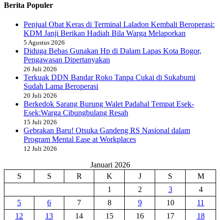
Berita Populer
Penjual Obat Keras di Terminal Laladon Kembali Beroperasi:
KDM Janji Berikan Hadiah Bila Warga Melaporkan
5 Agustus 2026
Diduga Bebas Gunakan Hp di Dalam Lapas Kota Bogor,
Pengawasan Dipertanyakan
26 Juli 2026
Terkuak DDN Bandar Roko Tanpa Cukai di Sukabumi
Sudah Lama Beroperasi
20 Juli 2026
Berkedok Sarang Burung Walet Padahal Tempat Esek-
Esek:Warga Cibungbulang Resah
15 Juli 2026
Gebrakan Baru! Otsuka Gandeng RS Nasional dalam
Program Mental Ease at Workplaces
12 Juli 2026
Januari 2026
S
S
R
K
J
S
M
1
2
3
4
5
6
7
8
9
10
11
12
13
14
15
16
17
18