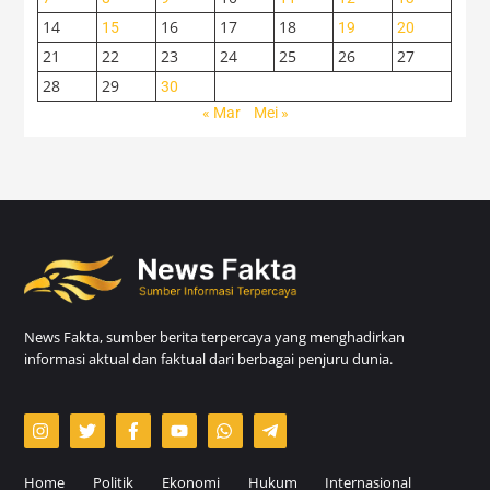
14
16
17
18
15
19
20
21
22
23
24
25
26
27
28
29
30
« Mar
Mei »
News Fakta, sumber berita terpercaya yang menghadirkan
informasi aktual dan faktual dari berbagai penjuru dunia.
Home
Politik
Ekonomi
Hukum
Internasional