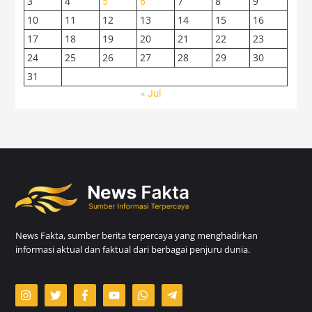
3
4
7
8
9
5
6
10
11
12
13
14
15
16
17
18
19
20
21
22
23
24
25
26
27
28
29
30
31
« Jul
News Fakta, sumber berita terpercaya yang menghadirkan
informasi aktual dan faktual dari berbagai penjuru dunia.