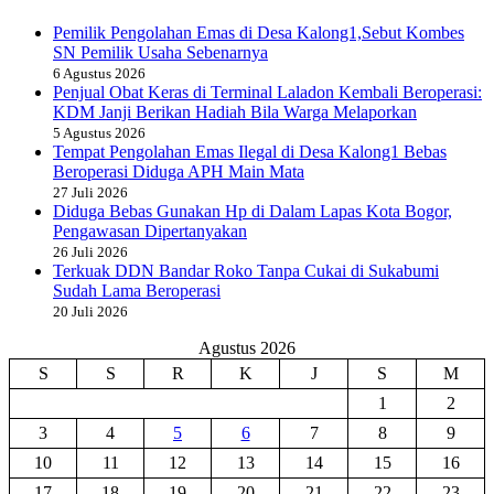
Pemilik Pengolahan Emas di Desa Kalong1,Sebut Kombes
SN Pemilik Usaha Sebenarnya
6 Agustus 2026
Penjual Obat Keras di Terminal Laladon Kembali Beroperasi:
KDM Janji Berikan Hadiah Bila Warga Melaporkan
5 Agustus 2026
Tempat Pengolahan Emas Ilegal di Desa Kalong1 Bebas
Beroperasi Diduga APH Main Mata
27 Juli 2026
Diduga Bebas Gunakan Hp di Dalam Lapas Kota Bogor,
Pengawasan Dipertanyakan
26 Juli 2026
Terkuak DDN Bandar Roko Tanpa Cukai di Sukabumi
Sudah Lama Beroperasi
20 Juli 2026
Agustus 2026
S
S
R
K
J
S
M
1
2
3
4
5
6
7
8
9
10
11
12
13
14
15
16
17
18
19
20
21
22
23