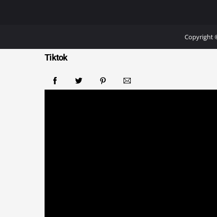
News Fakta, sumber berita terpercaya yang menghadirkan
informasi aktual dan faktual dari berbagai penjuru dunia.
Copyright 
Tiktok