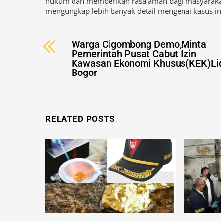
Dengan demikian, penangkapan pembunuh siswa SM
hukum dan memberikan rasa aman bagi masyarakat
mengungkap lebih banyak detail mengenai kasus ini
Warga Cigombong Demo,Minta
Pemerintah Pusat Cabut Izin
Kawasan Ekonomi Khusus(KEK)Li
Bogor
RELATED POSTS