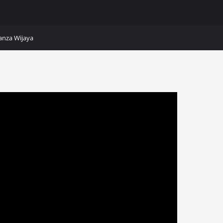
hraga
Peristiwa
Teknologi
Kanza Wijaya