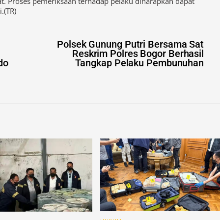
K di Ciomas Bogor adalah langkah signifikan dalam menegakk
. Proses pemeriksaan terhadap pelaku diharapkan dapat
.(TR)
Polsek Gunung Putri Bersama Sat
Reskrim Polres Bogor Berhasil
do
Tangkap Pelaku Pembunuhan