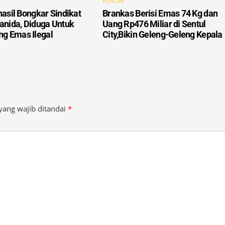
HUKUM
Brankas Berisi Emas 74 Kg dan
hasil Bongkar Sindikat
Uang Rp476 Miliar di Sentul
ianida, Diduga Untuk
City,Bikin Geleng-Geleng Kepala
g Emas Ilegal
yang wajib ditandai
*