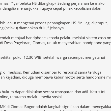
 masyarakat.
asi, “Iya (pelaku HS ditangkap). Sedang perjalanan ke mako
Gondangdia menunjukkan upaya cepat pihak kepolisian dalam
ih lanjut mengenai proses penangkapan HS. “Ini lagi dijemput,
g (pelaku) diamankan dulu,” Jelasnya.
 hendak menjual handphone kepada pelaku melalui sistem cash o
 di Desa Pagelaran, Ciomas, untuk menyerahkan handphone yan
sekitar pukul 12.30 WIB, setelah warga setempat mengetahui
ting) di medsos. Kemudian disambar (direspons) sama terduga
setelah kejadian, diduga membawa kabur motor serta handphone mi
hukum dapat dilakukan secara transparan dan adil. Kasus ini
ine, terutama melalui media sosial.