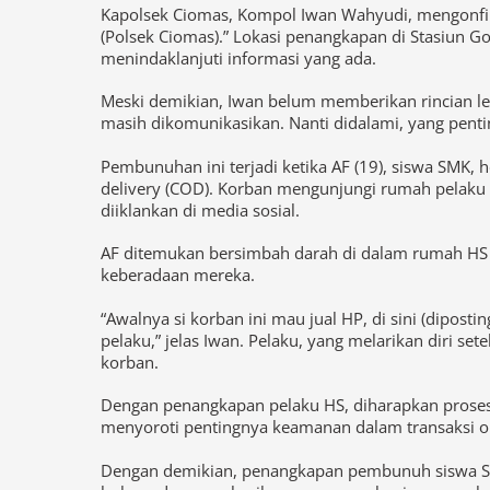
aparat untuk mengungkap kasus yang mengejutkan
Kapolsek Ciomas, Kompol Iwan Wahyudi, mengonfirm
(Polsek Ciomas).” Lokasi penangkapan di Stasiun 
menindaklanjuti informasi yang ada.
Meski demikian, Iwan belum memberikan rincian leb
masih dikomunikasikan. Nanti didalami, yang pentin
Pembunuhan ini terjadi ketika AF (19), siswa SMK,
delivery (COD). Korban mengunjungi rumah pelaku
diiklankan di media sosial.
AF ditemukan bersimbah darah di dalam rumah HS 
keberadaan mereka.
“Awalnya si korban ini mau jual HP, di sini (dipos
pelaku,” jelas Iwan. Pelaku, yang melarikan diri 
korban.
Dengan penangkapan pelaku HS, diharapkan proses 
menyoroti pentingnya keamanan dalam transaksi onl