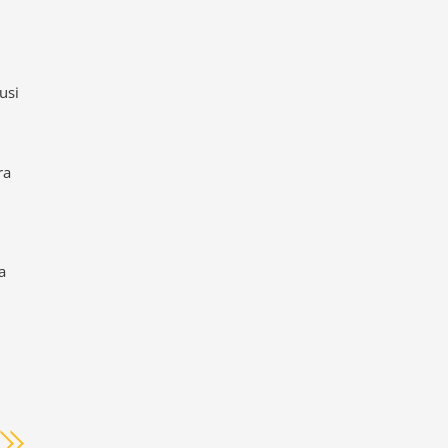
usi
ra
a