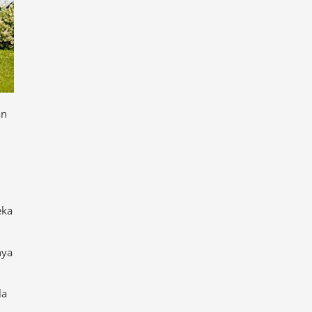
an
eka
nya
la