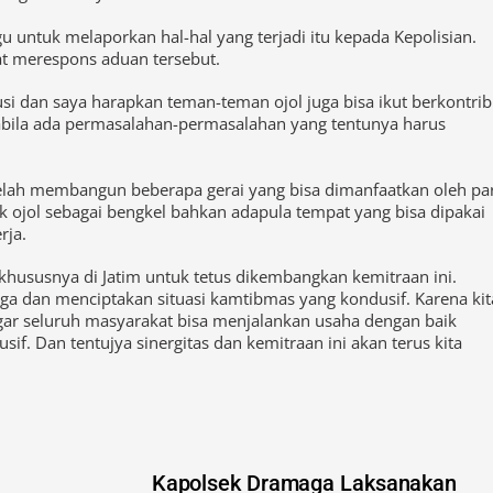
gu untuk melaporkan hal-hal yang terjadi itu kepada Kepolisian.
at merespons aduan tersebut.
usi dan saya harapkan teman-teman ojol juga bisa ikut berkontrib
ila ada permasalahan-permasalahan yang tentunya harus
telah membangun beberapa gerai yang bisa dimanfaatkan oleh pa
k ojol sebagai bengkel bahkan adapula tempat yang bisa dipakai
rja.
n khususnya di Jatim untuk tetus dikembangkan kemitraan ini.
a dan menciptakan situasi kamtibmas yang kondusif. Karena kit
ar seluruh masyarakat bisa menjalankan usaha dengan baik
f. Dan tentujya sinergitas dan kemitraan ini akan terus kita
Kapolsek Dramaga Laksanakan
Program Jumat Curhat, Dengarkan
Aduan Keluh Kesah Warga