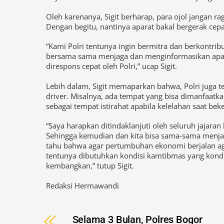
Oleh karenanya, Sigit berharap, para ojol jangan ra
Dengan begitu, nantinya aparat bakal bergerak cep
“Kami Polri tentunya ingin bermitra dan berkontrib
bersama sama menjaga dan menginformasikan apab
direspons cepat oleh Polri,” ucap Sigit.
Lebih dalam, Sigit memaparkan bahwa, Polri juga 
driver. Misalnya, ada tempat yang bisa dimanfaatka
sebagai tempat istirahat apabila kelelahan saat beke
“Saya harapkan ditindaklanjuti oleh seluruh jajara
Sehingga kemudian dan kita bisa sama-sama menjag
tahu bahwa agar pertumbuhan ekonomi berjalan ag
tentunya dibutuhkan kondisi kamtibmas yang kondusi
kembangkan,” tutup Sigit.
Redaksi Hermawandi
Selama 3 Bulan, Polres Bogor
Amankan 155 Tersangka
Penyalahgunaan Narkoba Senilai