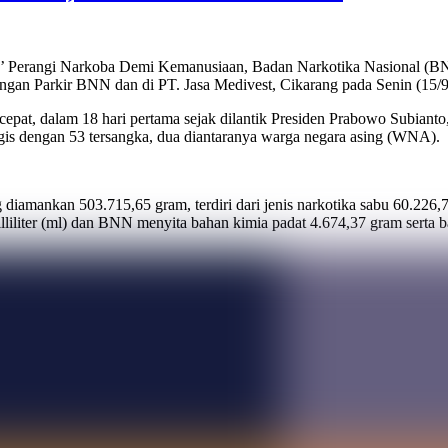
 Perangi Narkoba Demi Kemanusiaan, Badan Narkotika Nasional (BNN
ngan Parkir BNN dan di PT. Jasa Medivest, Cikarang pada Senin (15/9
epat, dalam 18 hari pertama sejak dilantik Presiden Prabowo Subianto
egis dengan 53 tersangka, dua diantaranya warga negara asing (WNA).
diamankan 503.715,65 gram, terdiri dari jenis narkotika sabu 60.226,71
lliliter (ml) dan BNN menyita bahan kimia padat 4.674,37 gram serta bah