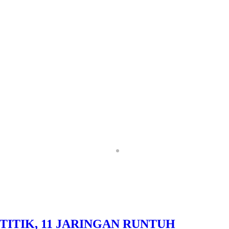
ombes SN Pemilik Usaha Sebenarnya
Penjual Obat Ker
1 TITIK, 11 JARINGAN RUNTUH