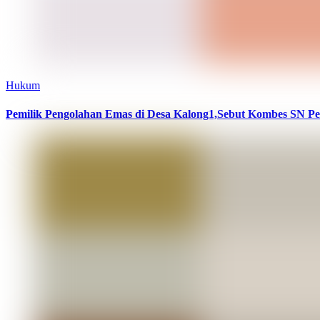
Hukum
Pemilik Pengolahan Emas di Desa Kalong1,Sebut Kombes SN Pe