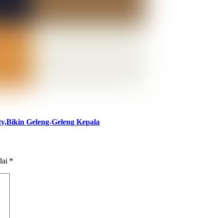
ty,Bikin Geleng-Geleng Kepala
dai
*