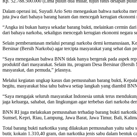
Rp. 52.788.500.000 (Lima puluh dua miliar, tujuh ratus delapan puluh 
Dalam operasi ini, Suyudi Ario Seto menegaskan bahwa narkoba mer
juta jiwa dari bahaya barang haram dan mencegah kerugian ekonomi n
“Angka ini bukan hanya sekadar barang bukti, melainkan cermin dari 
dari bahaya narkoba, sekaligus mencegah kerugian ekonomi negara sen
Selain pemberantasan melalui perangi narkoba demi kemanusiaan, 
Bersinar (Bersih Narkoba) agar tercipta masyarakat yang sehat dan pr
“Saya menegaskan bahwa BNN tidak hanya bergerak pada aspek repre
produktif dari masyarakat. Selain itu, program Desa Bersinar (Bersi
masyarakat, dan pemuda,” jelasnya.
Melalui kegiatan ungkap kasus dan pemusnahan barang bukti, Kepala
begitu, masyarakat bisa tahu bahwa setiap langkah yang diambil BNN di
“Saya mengajak seluruh masyarakat Indonesia untuk terus mendukung u
jaga keluarga, sahabat, dan lingkungan agar terbebas dari narkoba d
BNN RI juga melakukan pemusnahan terhadap barang bukti narkotika 
Sumsel, Kepri, Riau, Lampung, Jawa Barat, Jawa Timur, Bali, Kalima
Total barang bukti narkotika yang dilakukan pemusnahan yaitu sabu 
butir, kokain 1.310,40 gram, dan narkotika jenis sabu dalam bentuk 