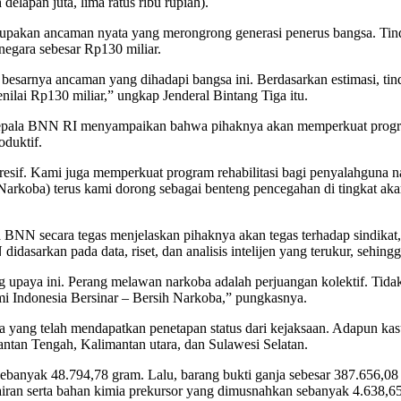
delapan juta, lima ratus ribu rupiah).
upakan ancaman nyata yang merongrong generasi penerus bangsa. Tin
egara sebesar Rp130 miliar.
besarnya ancaman yang dihadapi bangsa ini. Berdasarkan estimasi, tind
ilai Rp130 miliar,” ungkap Jenderal Bintang Tiga itu.
Kepala BNN RI menyampaikan bahwa pihaknya akan memperkuat progra
oduktif.
sif. Kami juga memperkuat program rehabilitasi bagi penyalahguna na
h Narkoba) terus kami dorong sebagai benteng pencegahan di tingkat ak
 BNN secara tegas menjelaskan pihaknya akan tegas terhadap sindikat
dasarkan pada data, riset, dan analisis intelijen yang terukur, sehingga
paya ini. Perang melawan narkoba adalah perjuangan kolektif. Tidak a
emi Indonesia Bersinar – Bersih Narkoba,” pungkasnya.
yang telah mendapatkan penetapan status dari kejaksaan. Adapun kas
ntan Tengah, Kalimantan utara, dan Sulawesi Selatan.
sebanyak 48.794,78 gram. Lalu, barang bukti ganja sebesar 387.656,0
cairan serta bahan kimia prekursor yang dimusnahkan sebanyak 4.638,6