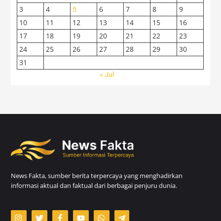
3
4
6
7
8
9
5
10
11
12
13
14
15
16
17
18
19
20
21
22
23
24
25
26
27
28
29
30
31
« Jul
News Fakta, sumber berita terpercaya yang menghadirkan
informasi aktual dan faktual dari berbagai penjuru dunia.