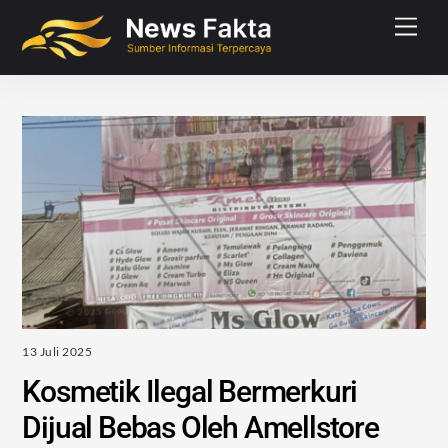
Skip
Men
to
content
13 Juli 2025
Kosmetik Ilegal Bermerkuri
Dijual Bebas Oleh Amellstore