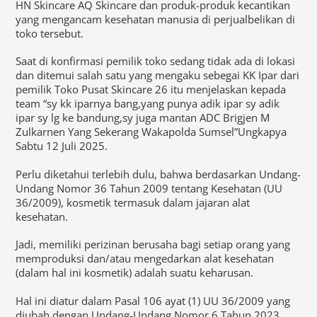
HN Skincare AQ Skincare dan produk-produk kecantikan
yang mengancam kesehatan manusia di perjualbelikan di
toko tersebut.
Saat di konfirmasi pemilik toko sedang tidak ada di lokasi
dan ditemui salah satu yang mengaku sebegai KK Ipar dari
pemilik Toko Pusat Skincare 26 itu menjelaskan kepada
team “sy kk iparnya bang,yang punya adik ipar sy adik
ipar sy lg ke bandung,sy juga mantan ADC Brigjen M
Zulkarnen Yang Sekerang Wakapolda Sumsel”Ungkapya
Sabtu 12 Juli 2025.
Perlu diketahui terlebih dulu, bahwa berdasarkan Undang-
Undang Nomor 36 Tahun 2009 tentang Kesehatan (UU
36/2009), kosmetik termasuk dalam jajaran alat
kesehatan.
Jadi, memiliki perizinan berusaha bagi setiap orang yang
memproduksi dan/atau mengedarkan alat kesehatan
(dalam hal ini kosmetik) adalah suatu keharusan.
Hal ini diatur dalam Pasal 106 ayat (1) UU 36/2009 yang
diubah dengan Undang-Undang Nomor 6 Tahun 2023