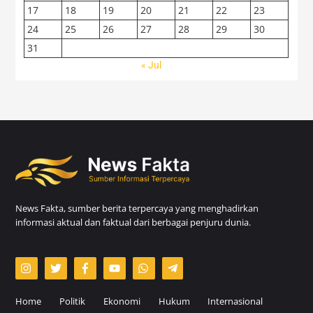
17
18
19
20
21
22
23
24
25
26
27
28
29
30
31
« Jul
News Fakta, sumber berita terpercaya yang menghadirkan
informasi aktual dan faktual dari berbagai penjuru dunia.
Home
Politik
Ekonomi
Hukum
Internasional