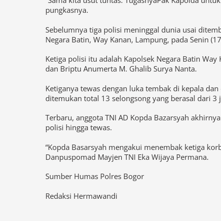
“Sama kita usut tuntas. TugasnyaPak Kapolda untu
pungkasnya.
Sebelumnya tiga polisi meninggal dunia usai dite
Negara Batin, Way Kanan, Lampung, pada Senin (17/
Ketiga polisi itu adalah Kapolsek Negara Batin Wa
dan Briptu Anumerta M. Ghalib Surya Nanta.
Ketiganya tewas dengan luka tembak di kepala dan
ditemukan total 13 selongsong yang berasal dari 3 j
Terbaru, anggota TNI AD Kopda Bazarsyah akhirnya
polisi hingga tewas.
“Kopda Basarsyah mengakui menembak ketiga korban
Danpuspomad Mayjen TNI Eka Wijaya Permana.
Sumber Humas Polres Bogor
Redaksi Hermawandi