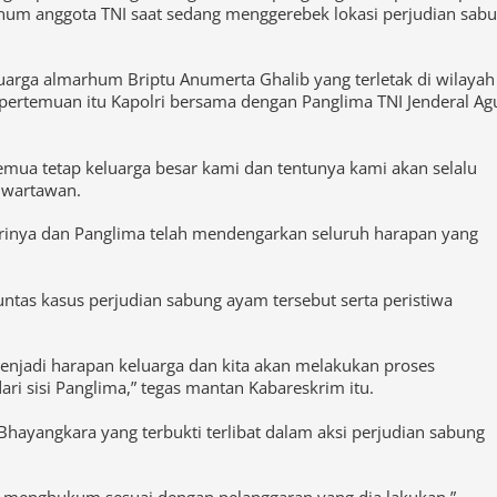
engan pihak keluarga sebagai bentuk penghargaan kepada Briptu
num anggota TNI saat sedang menggerebek lokasi perjudian sab
arga almarhum Briptu Anumerta Ghalib yang terletak di wilayah
 pertemuan itu Kapolri bersama dengan Panglima TNI Jenderal Ag
emua tetap keluarga besar kami dan tentunya kami akan selalu
 wartawan.
rinya dan Panglima telah mendengarkan seluruh harapan yang
tas kasus perjudian sabung ayam tersebut serta peristiwa
njadi harapan keluarga dan kita akan melakukan proses
ari sisi Panglima,” tegas mantan Kabareskrim itu.
hayangkara yang terbukti terlibat dalam aksi perjudian sabung