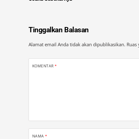
Kalong1,Sebut Kombes SN Pemilik
Usaha Sebenarnya
Tinggalkan Balasan
Alamat email Anda tidak akan dipublikasikan.
Ruas 
KOMENTAR
*