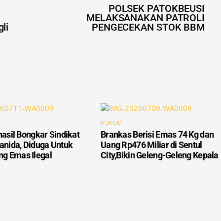
POLSEK PATOKBEUSI
MELAKSANAKAN PATROLI
li
PENGECEKAN STOK BBM
HUKUM
hasil Bongkar Sindikat
Brankas Berisi Emas 74 Kg dan
ianida, Diduga Untuk
Uang Rp476 Miliar di Sentul
g Emas Ilegal
City,Bikin Geleng-Geleng Kepala