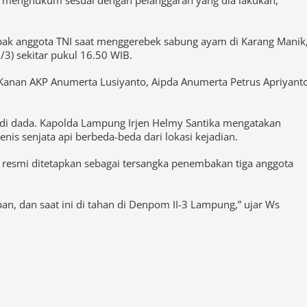
k menghukum sesuai dengan pelanggaran yang dia lakukan,”
mbak anggota TNI saat menggerebek sabung ayam di Karang Manik
3) sekitar pukul 16.50 WIB.
y Kanan AKP Anumerta Lusiyanto, Aipda Anumerta Petrus Apriyant
 di dada. Kapolda Lampung Irjen Helmy Santika mengatakan
enis senjata api berbeda-beda dari lokasi kejadian.
 resmi ditetapkan sebagai tersangka penembakan tiga anggota
, dan saat ini di tahan di Denpom II-3 Lampung,” ujar Ws