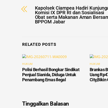
Komisi IX DPR RI dan Sosialisasi
Obat serta Makanan Aman Bersa
BPPOM Jabar
RELATED POSTS
HUKUM
HUKUM
Polisi Berhasil Bongkar Sindikat
Brankas B
Penjual Sianida, Diduga Untuk
Uang Rp47
Penambang Emas Ilegal
City,Biki
Tinggalkan Balasan
Alamat email Anda tidak akan dipublikasikan.
Ruas 