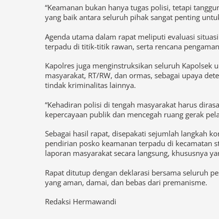
yang baik antara seluruh pihak sangat penting un
Agenda utama dalam rapat meliputi evaluasi situas
terpadu di titik-titik rawan, serta rencana pengama
Kapolres juga menginstruksikan seluruh Kapolsek 
masyarakat, RT/RW, dan ormas, sebagai upaya dete
tindak kriminalitas lainnya.
“Kehadiran polisi di tengah masyarakat harus dira
kepercayaan publik dan mencegah ruang gerak pel
Sebagai hasil rapat, disepakati sejumlah langkah k
pendirian posko keamanan terpadu di kecamatan st
laporan masyarakat secara langsung, khususnya y
Rapat ditutup dengan deklarasi bersama seluruh p
yang aman, damai, dan bebas dari premanisme.
Redaksi Hermawandi
Kapolsek Ciampea Hadiri Kunjung