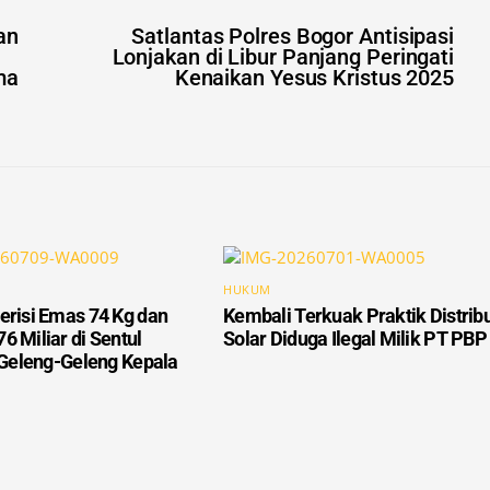
Lonjakan di Libur Panjang Peringati
ma
Kenaikan Yesus Kristus 2025
HUKUM
erisi Emas 74 Kg dan
Kembali Terkuak Praktik Distrib
6 Miliar di Sentul
Solar Diduga Ilegal Milik PT PBP
n Geleng-Geleng Kepala
yang wajib ditandai
*