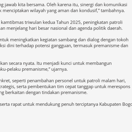
tuk menciptakan wilayah yang aman dan kondusif,” tambahnya.
i kamtibmas triwulan kedua Tahun 2025, peningkatan patroli
nan menjelang hari besar nasional dan agenda politik daerah.
untuk meningkatkan kegiatan sambang dan dialog dengan tokoh
ksi dini terhadap potensi gangguan, termasuk premanisme dan
sakan secara nyata. Itu menjadi kunci untuk membangun
aku-pelaku premanisme,” ujarnya.
onkret, seperti penambahan personel untuk patroli malam hari,
rategis, serta pembentukan tim cepat tanggap untuk merespons
ang berkaitan dengan tindakan premanisme.
eserta rapat untuk mendukung penuh terciptanya Kabupaten Bog
an
Satlantas Polres Bogor Antisipasi