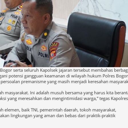
s Bogor serta seluruh Kapolsek jajaran tersebut membahas berbag
gani potensi gangguan keamanan di wilayah hukum Polres Bogor
i persoalan premanisme yang masih menjadi keresahan masyarak
ah masyarakat. Ini adalah musuh bersama yang harus kita berant
-aksi yang meresahkan dan mengintimidasi warga,” tegas Kapolres
uh elemen, baik TNI, pemerintah daerah, tokoh masyarakat,
kan lingkungan yang aman dan bebas dari praktik-praktik
g jawab kita bersama. Oleh karena itu, sinergi dan komunikasi