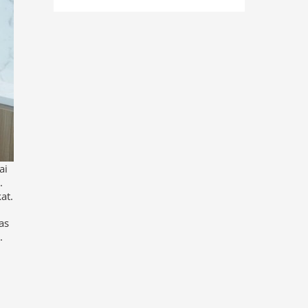
ai
.
at.
as
.