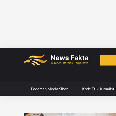
Skip
to
content
Pedoman Media Siber
Kode Etik Jurnalisti