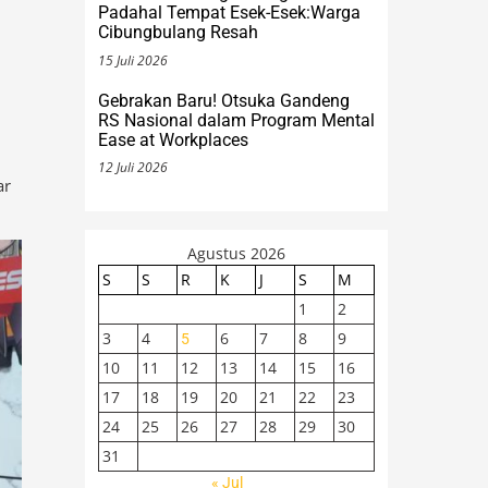
15 Juli 2026
Gebrakan Baru! Otsuka Gandeng
RS Nasional dalam Program Mental
Ease at Workplaces
12 Juli 2026
ar
Agustus 2026
S
S
R
K
J
S
M
1
2
3
4
6
7
8
9
5
10
11
12
13
14
15
16
17
18
19
20
21
22
23
24
25
26
27
28
29
30
31
« Jul