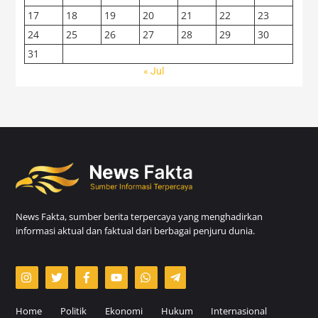
17
18
19
20
21
22
23
24
25
26
27
28
29
30
31
« Jul
News Fakta, sumber berita terpercaya yang menghadirkan
informasi aktual dan faktual dari berbagai penjuru dunia.
Home
Politik
Ekonomi
Hukum
Internasional