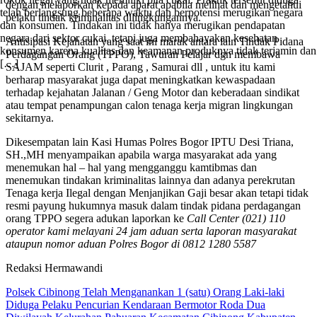
dengan melaporkan kepada aparat apabila melihat dan mengetahui
telah berlangsung beberapa waktu dan berpotensi merugikan negara
pelaku tindak kriminalitas dilingkungannya.
dan konsumen. Tindakan ini tidak hanya merugikan pendapatan
negara dari sektor cukai, tetapi juga membahayakan kesehatan
Antisipasi Kejahatan yang saat ini marak antara lain Tindak Pidana
konsumen karena kualitas dan keamanan produknya tidak terjamin dan
Perdagangan Orang (TPPO), Tawuran Pelajar dgn membawa
[…]
SAJAM seperti Clurit , Parang , Samurai dll , untuk itu kami
berharap masyarakat juga dapat meningkatkan kewaspadaan
terhadap kejahatan Jalanan / Geng Motor dan keberadaan sindikat
atau tempat penampungan calon tenaga kerja migran lingkungan
sekitarnya.
Dikesempatan lain Kasi Humas Polres Bogor IPTU Desi Triana,
SH.,MH menyampaikan apabila warga masyarakat ada yang
menemukan hal – hal yang mengganggu kamtibmas dan
menemukan tindakan kriminalitas lainnya dan adanya perekrutan
Tenaga kerja Ilegal dengan Menjanjikan Gaji besar akan tetapi tidak
resmi payung hukumnya masuk dalam tindak pidana perdagangan
orang TPPO segera adukan laporkan ke
Call Center (021) 110
operator kami melayani 24 jam aduan serta laporan masyarakat
ataupun nomor aduan Polres Bogor di 0812 1280 5587
Redaksi Hermawandi
Polsek Cibinong Telah Menganankan 1 (satu) Orang Laki-laki
Diduga Pelaku Pencurian Kendaraan Bermotor Roda Dua