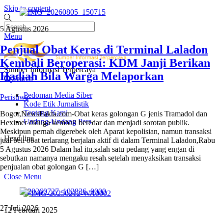
Skip to content
5 Agustus 2026
Menu
Penjual Obat Keras di Terminal Laladon
Kembali Beroperasi: KDM Janji Berikan
Sumber Informasi Terpercaya
Hadiah Bila Warga Melaporkan
Search
Pedoman Media Siber
Peristiwa
Kode Etik Jurnalistik
Tentang Kami
Bogor,NewsFakta.com-Obat keras golongan G jenis Tramadol dan
Undang-Undang Pers
Heximer diduga kembali beredar dan menjadi sorotan publik.
Meskipun pernah digerebek oleh Aparat kepolisian, namun transaksi
Head line
jual beli obat terlarang berjalan aktif di dalam Terminal Laladon,Rabu
5 Agustus 2026 Dalam hal itu,salah satu pedang yang engan di
Penjual Obat Keras di Terminal Laladon Kembali B
sebutkan namanya mengaku resah setelah menyaksikan transaksi
penjualan obat golongan G […]
Close Menu
27 Juli 2026
12 Februari 2025