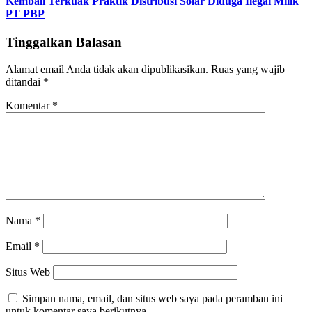
Kembali Terkuak Praktik Distribusi Solar Diduga Ilegal Milik
PT PBP
Tinggalkan Balasan
Alamat email Anda tidak akan dipublikasikan.
Ruas yang wajib
ditandai
*
Komentar
*
Nama
*
Email
*
Situs Web
Simpan nama, email, dan situs web saya pada peramban ini
untuk komentar saya berikutnya.